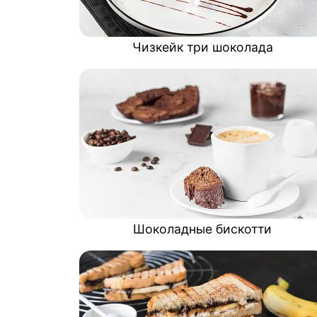
Чизкейк три шоколада
Шоколадные бискотти