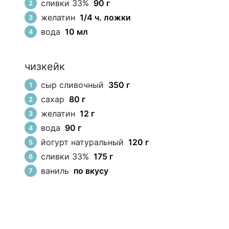
сливки 33%
90 г
желатин
1/4 ч. ложки
ч
вода
10 мл
чизкейк
сыр сливочный
350 г
сахар
80 г
желатин
12 г
вода
90 г
йогурт натуральный
120 г
м
сливки 33%
175 г
ваниль
по вкусу