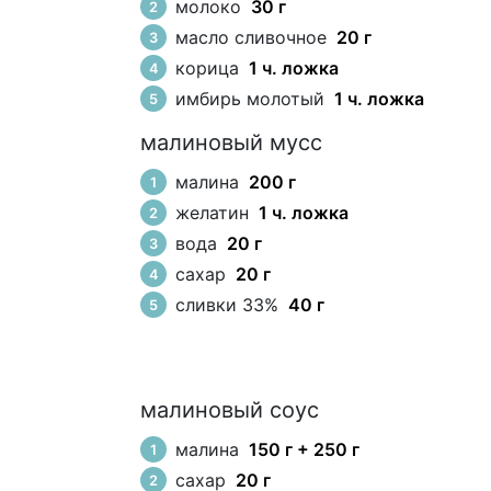
молоко
30 г
масло сливочное
20 г
корица
1 ч. ложка
имбирь молотый
1 ч. ложка
малиновый мусс
малина
200 г
желатин
1 ч. ложка
вода
20 г
сахар
20 г
сливки 33%
40 г
малиновый соус
малина
150 г + 250 г
сахар
20 г