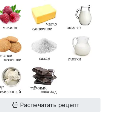
Распечатать рецепт
снова
печенье
150 г
молоко
30 г