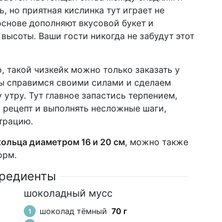
, но приятная кислинка тут играет не
основе дополняют вкусовой букет и
высоты. Ваши гости никогда не забудут этот
ш
о, такой чизкейк можно только заказать у
ы справимся своими силами и сделаем
утру. Тут главное запастись терпением,
 рецепт и выполнять несложные шаги,
трацию.
кольца диаметром 16 и 20 см
, можно также
м
орм.
редиенты
шоколадный мусс
шоколад тёмный
70 г