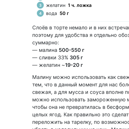
желатин
1 ч. ложка
вода
50 г
Слоёв в торте немало и в них встреч
поэтому для удобства я отдельно обо
суммарно:
— малина
500-550 г
— сливки 33%
305 г
— желатин ~
19-20 г
Малину можно использовать как све
тем, что в данный момент для нас бол
свежая, а для мусса и соуса вполне 
можно использовать замороженную ма
чтобы она не превратилась в бесформ
целых ягод. Как правильно это сдел
переложить на тарелку, по возможнос