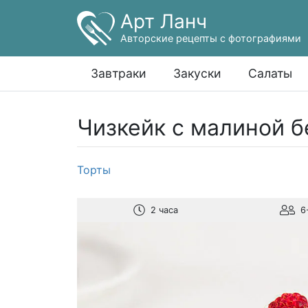
Арт Ланч
Авторские рецепты с фотографиями
Завтраки
Закуски
Салаты
Чизкейк с малиной б
Торты
2 часа
6