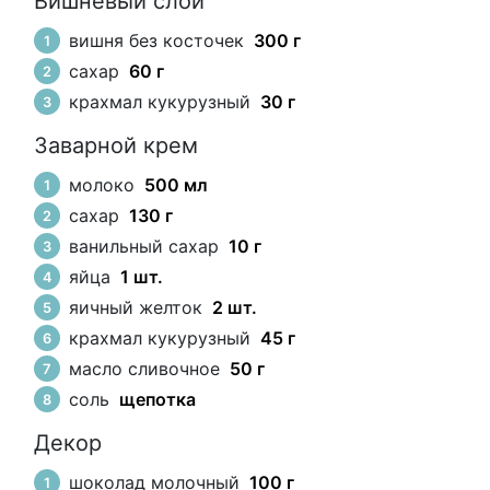
Вишнёвый слой
вишня без косточек
300 г
сахар
60 г
крахмал кукурузный
30 г
Заварной крем
молоко
500 мл
сахар
130 г
ванильный сахар
10 г
яйца
1 шт.
яичный желток
2 шт.
крахмал кукурузный
45 г
масло сливочное
50 г
соль
щепотка
Декор
шоколад молочный
100 г