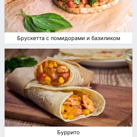
Брускетта с помидорами и базиликом
Буррито