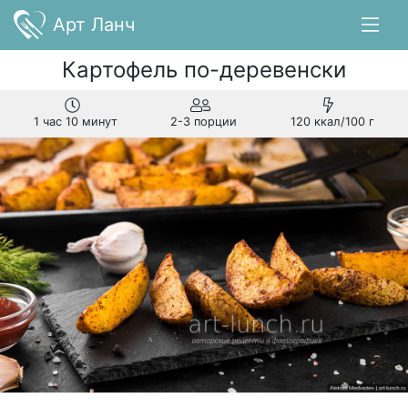
Арт Ланч
Картофель по-деревенски
1 час 10 минут
2-3 порции
120 ккал/100 г