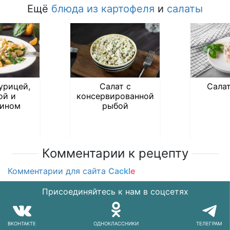
Ещё
блюда из картофеля
и
салаты
урицей,
Салат с
Сала
ой и
консервированной
ином
рыбой
Комментарии к рецепту
Комментарии для сайта
Cackl
e
Присоединяйтесь к нам в соцсетях
ВКОНТАКТЕ
ОДНОКЛАССНИКИ
ТЕЛЕГРАМ