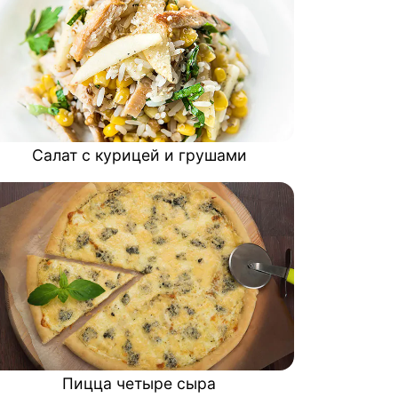
Салат с курицей и грушами
Пицца четыре сыра