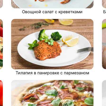
Овощной салат с креветками
Б
Тилапия в панировке с пармезаном