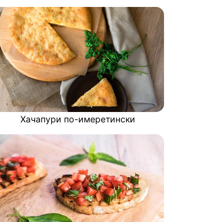
Хачапури по-имеретински