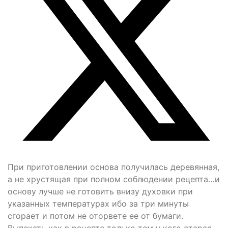
При приготовлении основа получилась деревянная,
а не хрустящая при полном соблюдении рецепта…и
основу лучше не готовить внизу духовки при
указанных температурах ибо за три минуты
сгорает и потом не оторвете ее от бумаги.
Выпекать как в рецепте только тем у кого старая