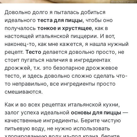
Довольно долго я пыталась добиться
идеального
теста для пиццы
, чтобы оно
получалось
тонкое и хрустящее
, как в
настоящей итальянской пиццерии. И вот,
наконец-то, как мне кажется, я нашла нужный
рецепт.
Тесто
делается довольно просто, не
стоит пугаться наличия в ингредиентах
дрожжей, т.к. это безопарное дрожжевое
тесто, и здесь довольно сложно сделать что-
то неправильно, все ингредиенты просто
смешиваются.
Как и во всех рецептах итальянской кухни,
залог успеха идеальной
основы для пиццы
—
качественные ингредиенты. Берите чистую
питьевую воду, не нужно использовать
хлорированную воду из-под крана, берите