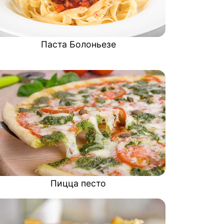
Паста Болоньезе
Пицца песто