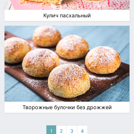
Кулич пасхальный
Творожные булочки без дрожжей
1
2
3
4