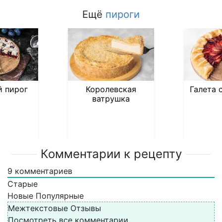
Ещё
пироги
 пирог
Королевская
Галета 
ватрушка
Комментарии к рецепту
9
комментариев
Старые
Новые
Популярные
Межтекстовые Отзывы
Посмотреть все комментарии