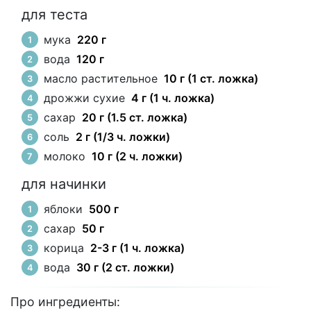
для теста
мука
220 г
вода
120 г
масло растительное
10 г (1 ст. ложка)
дрожжи сухие
4 г (1 ч. ложка)
сахар
20 г (1.5 ст. ложка)
соль
2 г (1/3 ч. ложки)
молоко
10 г (2 ч. ложки)
для начинки
яблоки
500 г
сахар
50 г
корица
2-3 г (1 ч. ложка)
вода
30 г (2 ст. ложки)
Про ингредиенты: