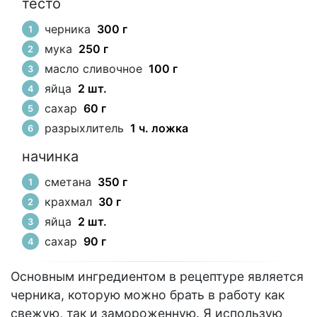
тесто
черника
300 г
мука
250 г
масло сливочное
100 г
яйца
2 шт.
сахар
60 г
разрыхлитель
1 ч. ложка
начинка
сметана
350 г
крахмал
30 г
яйца
2 шт.
сахар
90 г
Основным ингредиентом в рецептуре является
черника, которую можно брать в работу как
свежую, так и замороженную. Я использую