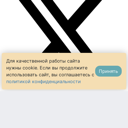
Для качественной работы сайта
нужны cookie. Если вы продолжите
Принять
использовать сайт, вы соглашаетесь с
политикой конфиденциальности
ИНГРЕДИЕНТЫ
спасибо за идею. попробую вместо шпината
паста конкильони
использовать зелень редиски и дайкона.
конкильони (большие ракушки)
24-28 шт. (70-
80 г)
0