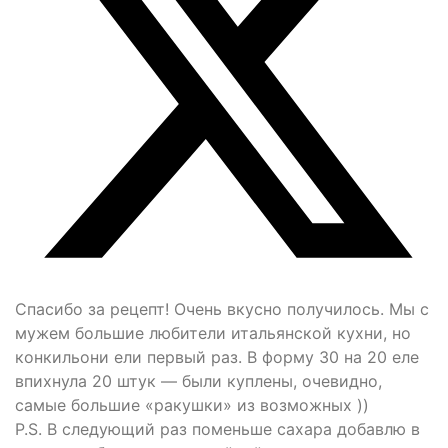
Спасибо за рецепт! Очень вкусно получилось. Мы с
мужем большие любители итальянской кухни, но
конкильони ели первый раз. В форму 30 на 20 еле
впихнула 20 штук — были куплены, очевидно,
самые большие «ракушки» из возможных ))
P.S. В следующий раз поменьше сахара добавлю в