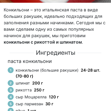
Конкильони – это итальянская паста в виде
больших ракушек, идеально подходящих для
заполнения разными начинками. Сегодня мы с
вами сделаем одну из самых популярных
начинок для ракушек, мы приготовим
конкильони с рикоттой и шпинатом
.
Ингредиенты
паста конкильони
конкильони (большие ракушки)
24-28 шт.
(70-80 г)
шпинат
200 г
рикотта
250 г
сыр Моцарелла
120 г
сыр пармезан
30 г
яйцо
1 шт.