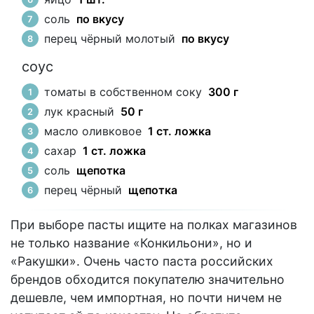
соль
по вкусу
перец чёрный молотый
по вкусу
соус
томаты в собственном соку
300 г
лук красный
50 г
масло оливковое
1 ст. ложка
сахар
1 ст. ложка
соль
щепотка
перец чёрный
щепотка
При выборе пасты ищите на полках магазинов
не только название «Конкильони», но и
«Ракушки». Очень часто паста российских
брендов обходится покупателю значительно
дешевле, чем импортная, но почти ничем не