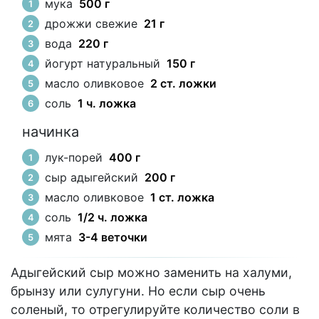
мука
500 г
дрожжи свежие
21 г
вода
220 г
йогурт натуральный
150 г
масло оливковое
2 ст. ложки
соль
1 ч. ложка
начинка
лук-порей
400 г
сыр адыгейский
200 г
масло оливковое
1 ст. ложка
соль
1/2 ч. ложка
мята
3-4 веточки
Адыгейский сыр можно заменить на халуми,
брынзу или сулугуни. Но если сыр очень
соленый, то отрегулируйте количество соли в