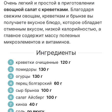
Очень легкий и простой в приготовлении
овощной салат с креветками
. Благодаря
свежим овощам, креветкам и брынзе вы
получаете вкусное блюдо, которое обладает
отменным вкусом, низкой калорийностью, а
главное содержит массу полезных
микроэлементов и витаминов.
Ингредиенты
креветки очищенные
120 г
помидоры
130 г
огурцы
130 г
перец болгарский
60 г
сыр брынза
100 г
салат Айсберг
100 г
кинза
40 г
соль
по вкусу