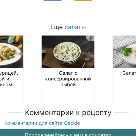
Ещё
салаты
урицей,
Салат с
Сала
ой и
консервированной
ином
рыбой
Комментарии к рецепту
Комментарии для сайта
Cackl
e
Присоединяйтесь к нам в соцсетях