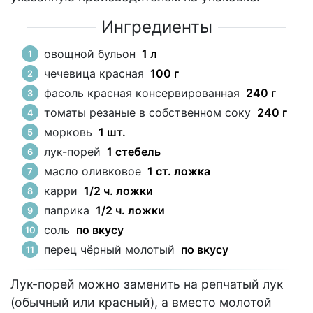
Ингредиенты
овощной бульон
1 л
чечевица красная
100 г
фасоль красная консервированная
240 г
томаты резаные в собственном соку
240 г
морковь
1 шт.
лук-порей
1 стебель
масло оливковое
1 ст. ложка
карри
1/2 ч. ложки
паприка
1/2 ч. ложки
соль
по вкусу
перец чёрный молотый
по вкусу
Лук-порей можно заменить на репчатый лук
(обычный или красный), а вместо молотой