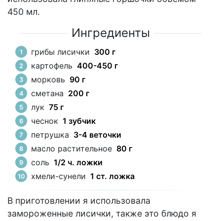
450 мл.
Ингредиенты
грибы лисички
300 г
картофель
400-450 г
морковь
90 г
сметана
200 г
лук
75 г
чеснок
1 зубчик
петрушка
3-4 веточки
масло растительное
80 г
соль
1/2 ч. ложки
хмели-сунели
1 ст. ложка
В приготовлении я использовала
замороженные лисички, также это блюдо я