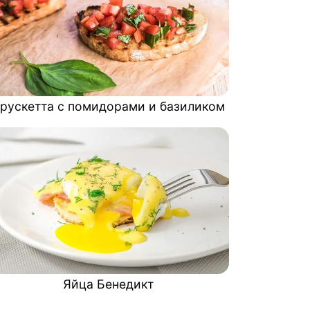
рускетта с помидорами и базиликом
Яйца Бенедикт