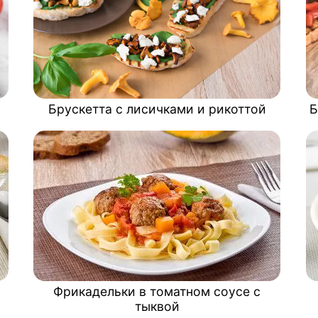
Брускетта с лисичками и рикоттой
Б
Фрикадельки в томатном соусе с
тыквой