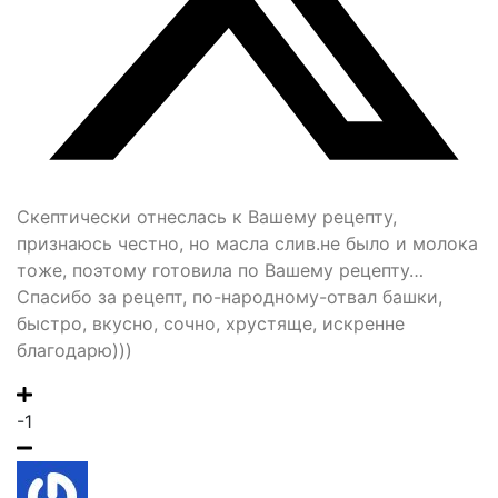
Скептически отнеслась к Вашему рецепту,
признаюсь честно, но масла слив.не было и молока
тоже, поэтому готовила по Вашему рецепту…
Спасибо за рецепт, по-народному-отвал башки,
быстро, вкусно, сочно, хрустяще, искренне
благодарю)))
-1