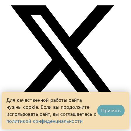
Для качественной работы сайта
нужны cookie. Если вы продолжите
Принять
использовать сайт, вы соглашаетесь с
Спасибо за рецепт, все просто…и получилось
политикой конфиденциальности
вкусно) Единственное в начинку не добавляла