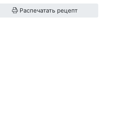
Распечатать рецепт
грейпфрут
2 шт.
морковь
5 шт.
яблоки
3 шт.
корень имбиря
50 г