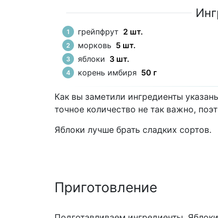
Инг
грейпфрут
2 шт.
морковь
5 шт.
яблоки
3 шт.
корень имбиря
50 г
Как вы заметили ингредиенты указаны 
точное количество не так важно, поэ
Яблоки лучше брать сладких сортов.
Приготовление
Подготавливаем ингредиенты. Яблоки