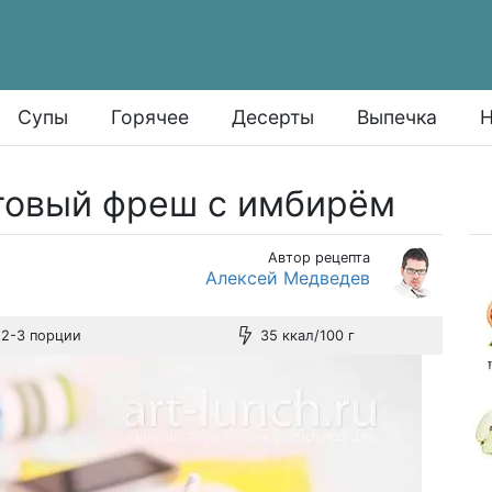
Супы
Горячее
Десерты
Выпечка
Н
товый фреш с имбирём
Автор рецепта
Алексей Медведев
2-3 порции
35 ккал/100 г