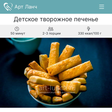
Арт Ланч
Детское творожное печенье
50 минут
2-3 порции
330 ккал/100 г