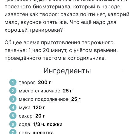
полезного биоматериала, который в народе
известен как творог; сахара почти нет, калорий
мало, вкусное опять же. Что ещё надо для
хорошей тренировки?
Общее время приготовления творожного
печенья: 1 час 20 минут, с учётом времени,
проведённого тестом в холодильнике.
Ингредиенты
творог
200 г
масло сливочное
25 г
масло подсолнечное
25 г
мука
120 г
сахар
20 г
сода
1/3 ч. ложки
соль
щепотка