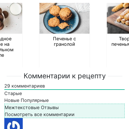
дное
Печенье с
Тво
е на
гранолой
печень
льном
ле
Комментарии к рецепту
29
комментариев
Старые
Новые
Популярные
Межтекстовые Отзывы
Посмотреть все комментарии