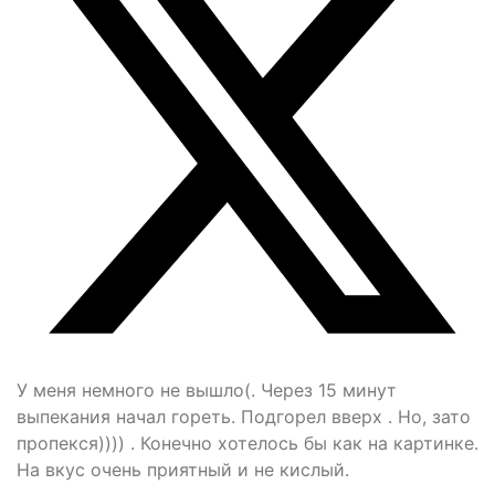
У меня немного не вышло(. Через 15 минут
выпекания начал гореть. Подгорел вверх . Но, зато
пропекся)))) . Конечно хотелось бы как на картинке.
На вкус очень приятный и не кислый.