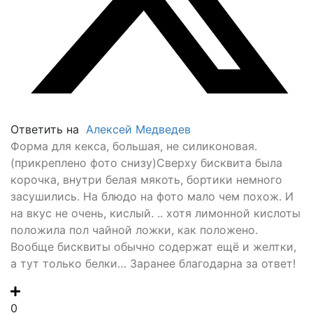
Ответить на
Алексей Медведев
Форма для кекса, большая, не силиконовая.
(прикреплено фото снизу)Сверху бисквита была
корочка, внутри белая мякоть, бортики немного
засушились. На блюдо на фото мало чем похож. И
на вкус не очень, кислый. .. хотя лимонной кислоты
положила пол чайной ложки, как положено.
Вообще бисквиты обычно содержат ещё и желтки,
а тут только белки… Заранее благодарна за ответ!
0