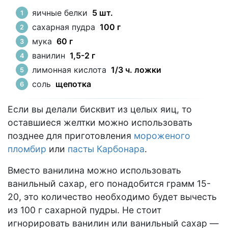
яичные белки
5 шт.
сахарная пудра
100 г
мука
60 г
ванилин
1,5-2 г
лимонная кислота
1/3 ч. ложки
соль
щепотка
Если вы делали бисквит из целых яиц, то
оставшиеся желтки можно использовать
позднее для приготовления
мороженого
пломбир
или
пасты Карбонара
.
Вместо ванилина можно использовать
ванильный сахар, его понадобится грамм 15-
20, это количество необходимо будет вычесть
из 100 г сахарной пудры. Не стоит
игнорировать ванилин или ванильный сахар —