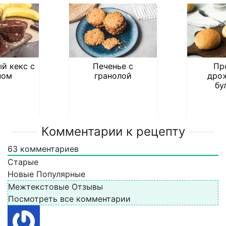
й кекс с
Печенье с
Пр
ном
гранолой
дро
бу
Комментарии к рецепту
63
комментариев
Старые
Новые
Популярные
Межтекстовые Отзывы
Посмотреть все комментарии