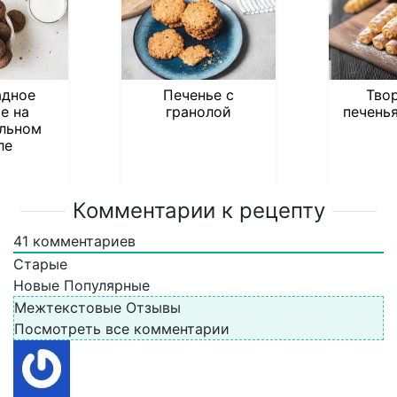
дное
Печенье с
Тво
е на
гранолой
печень
льном
ле
Комментарии к рецепту
41
комментариев
Старые
Новые
Популярные
Межтекстовые Отзывы
Посмотреть все комментарии