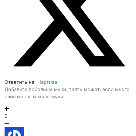
Ответить на
Наргиза
Добавьте побольше муки, таять может, если много
слив.масла и мало муки
0