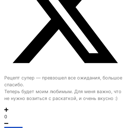
Рецепт супер — превзошел все ожидания, большое
спасибо.
Теперь будет моим любимым. Для меня важно, что
не нужно возиться с раскаткой, и очень вкусно :)
0