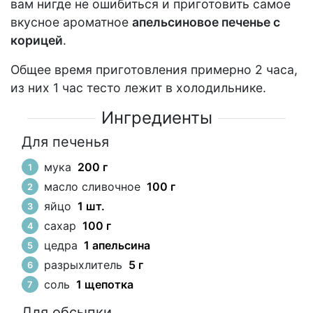
вам нигде не ошибиться и приготовить самое
вкусное ароматное
апельсиновое печенье с
корицей
.
Общее время приготовления примерно 2 часа,
из них 1 час тесто лежит в холодильнике.
Ингредиенты
Для печенья
мука
200 г
масло сливочное
100 г
яйцо
1 шт.
сахар
100 г
цедра
1 апельсина
разрыхлитель
5 г
соль
1 щепотка
Для обсыпки