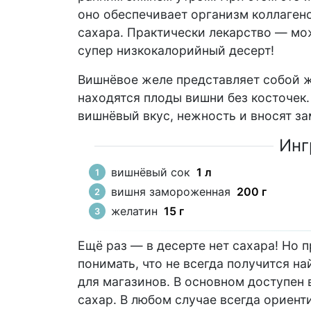
оно обеспечивает организм коллаген
сахара. Практически лекарство — мож
супер низкокалорийный десерт!
Вишнёвое желе представляет собой ж
находятся плоды вишни без косточек.
вишнёвый вкус, нежность и вносят за
Инг
вишнёвый сок
1 л
вишня замороженная
200 г
желатин
15 г
Ещё раз — в десерте нет сахара! Но 
понимать, что не всегда получится н
для магазинов. В основном доступен 
сахар. В любом случае всегда ориент