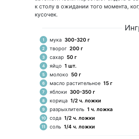
к столу в ожидании того момента, к
кусочек.
Инг
мука
300-320 г
творог
200 г
сахар
50 г
яйцо
1 шт.
молоко
50 г
масло растительное
15 г
яблоки
300-350 г
корица
1/2 ч. ложки
разрыхлитель
1 ч. ложка
сода
1/2 ч. ложки
соль
1/4 ч. ложки