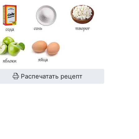
Распечатать рецепт
мука
300-320 г
творог
200 г
сахар
50 г
яйцо
1 шт.
молоко
50 г