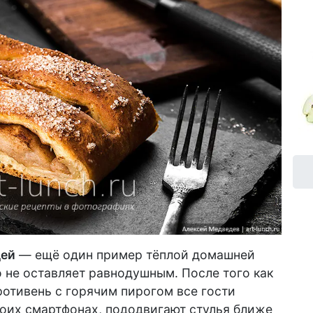
цей
— ещё один пример тёплой домашней
о не оставляет равнодушным. После того как
ротивень с горячим пирогом все гости
воих смартфонах, пододвигают стулья ближе