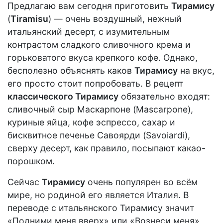
Предлагаю вам сегодня приготовить
Тирамису
(
Tiramisu
) — очень воздушный, нежный
итальянский десерт, с изумительным
контрастом сладкого сливочного крема и
горьковатого вкуса крепкого кофе. Однако,
бесполезно объяснять каков
Тирамису
на вкус,
его просто стоит попробовать. В рецепт
классического Тирамису
обязательно входят:
сливочный сыр Маскарпоне (Mascarpone),
куриные яйца, кофе эспрессо, сахар и
бисквитное печенье Савоярди (Savoiardi),
сверху десерт, как правило, посыпают какао-
порошком.
Сейчас
Тирамису
очень популярен во всём
мире, но родиной его является Италия. В
переводе с итальянского Тирамису значит
«Подними меня вверх» или «Вознеси меня»