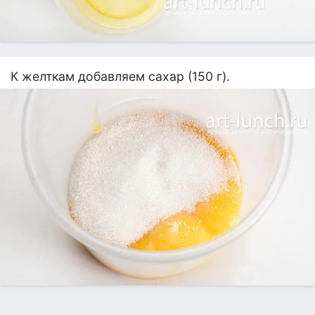
К желткам добавляем сахар (150 г).