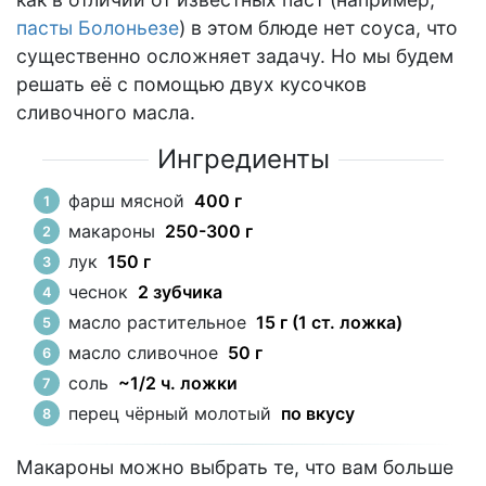
пасты Болоньезе
) в этом блюде нет соуса, что
существенно осложняет задачу. Но мы будем
решать её с помощью двух кусочков
сливочного масла.
Ингредиенты
фарш мясной
400 г
макароны
250-300 г
лук
150 г
чеснок
2 зубчика
масло растительное
15 г (1 ст. ложка)
масло сливочное
50 г
соль
~1/2 ч. ложки
перец чёрный молотый
по вкусу
Макароны можно выбрать те, что вам больше