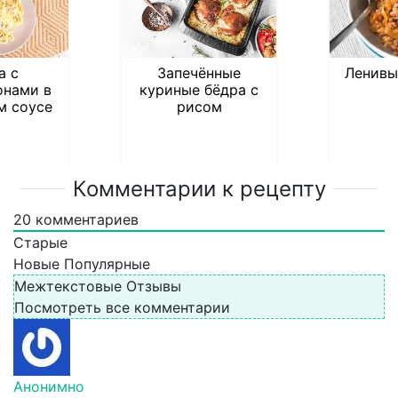
а с
Запечённые
Ленивы
нами в
куриные бёдра с
м соусе
рисом
Комментарии к рецепту
20
комментариев
Старые
Новые
Популярные
Межтекстовые Отзывы
Посмотреть все комментарии
Анонимно