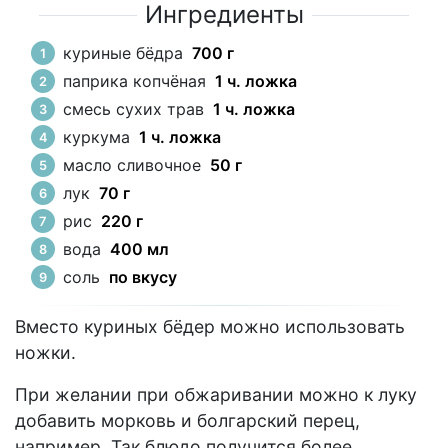
Ингредиенты
куриные бёдра
700 г
паприка копчёная
1 ч. ложка
смесь сухих трав
1 ч. ложка
куркума
1 ч. ложка
масло сливочное
50 г
лук
70 г
рис
220 г
вода
400 мл
соль
по вкусу
Вместо куриных бёдер можно использовать
ножки.
При желании при обжаривании можно к луку
добавить морковь и болгарский перец,
например. Так блюдо получится более