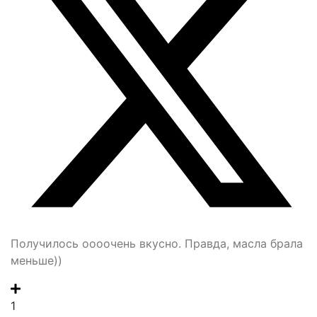
Получилось оооочень вкусно. Правда, масла брала
меньше))
1