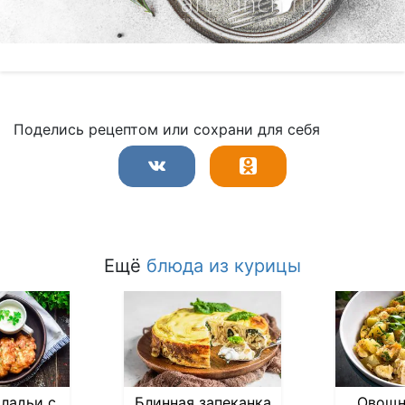
Поделись рецептом или сохрани для себя
Ещё
блюда из курицы
ладьи с
Блинная запеканка
Овощн