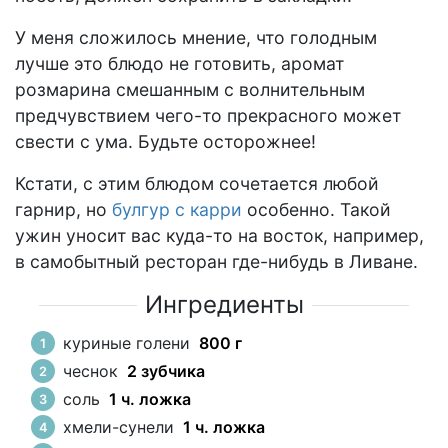
У меня сложилось мнение, что голодным
лучше это блюдо не готовить, аромат
розмарина смешанным с волнительным
предчувствием чего-то прекрасного может
свести с ума. Будьте осторожнее!
Кстати, с этим блюдом сочетается любой
гарнир, но
булгур с карри
особенно. Такой
ужин уносит вас куда-то на восток, например,
в самобытный ресторан где-нибудь в Ливане.
Ингредиенты
куриные голени
800 г
чеснок
2 зубчика
соль
1 ч. ложка
хмели-сунели
1 ч. ложка