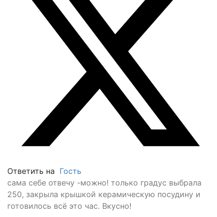
Ответить на
Гость
сама себе отвечу -можно! только градус выбрала
250, закрыла крышкой керамическую посудину и
готовилось всё это час. Вкусно!