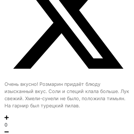
Очень вкусно! Розмарин придаёт блюду
изысканный вкус. Соли и специй клала больше. Лук
свежий. Хмели-сунели не было, положила тимьян.
На гарнир был турецкий пилав.
0