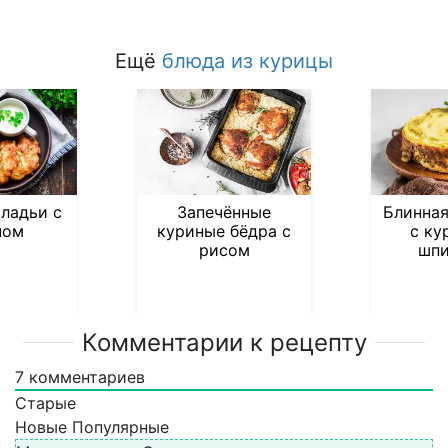
Ещё
блюда из курицы
ладьи с
Запечённые
Блинная
ном
куриные бёдра с
с ку
рисом
шпи
Комментарии к рецепту
7
комментариев
Старые
Новые
Популярные