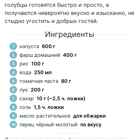
голубцы готовятся быстро и просто, а
получаются невероятно вкусно и изысканно, не
стыдно угостить и добрых гостей.
Ингредиенты
капуста
600 г
фарш домашний
400 г
рис
100 г
вода
250 мл
томатная паста
80 г
лук
200 г
сахар
10 г (~2,5 ч. ложки)
соль
1,5 ч. ложки
масло растительное
для обжарки
перец чёрный молотый
по вкусу