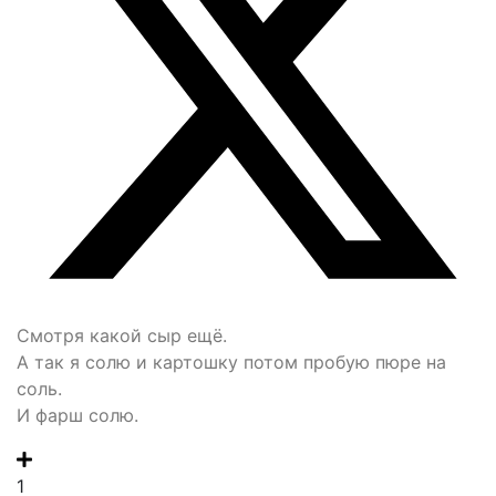
Смотря какой сыр ещё.
А так я солю и картошку потом пробую пюре на
соль.
И фарш солю.
1