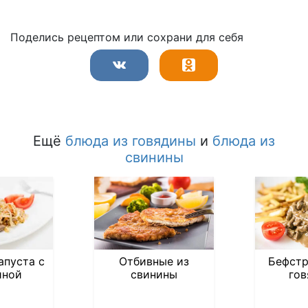
Поделись рецептом или сохрани для себя
Ещё
блюда из говядины
и
блюда из
свинины
апуста с
Отбивные из
Бефстр
иной
свинины
го