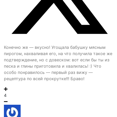
Конечно же — вкусно! Угощала бабушку мясным
пирогом, нахваливая его, на что получила такое же
подтверждение, но с довеском: вот если бы ты из
песка и глины приготовила и хвалилась! :) Что
особо понравилось — первый раз вижу —
рецептура по всей прокрутке!!! Браво!
4