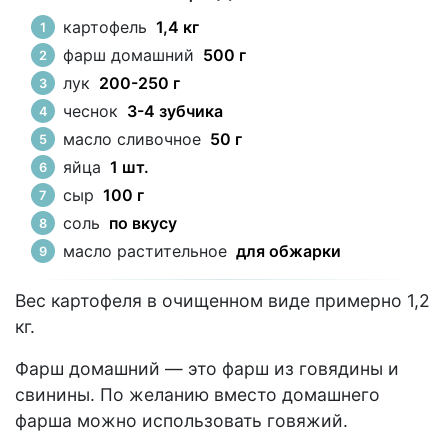
картофель
1,4 кг
фарш домашний
500 г
лук
200-250 г
чеснок
3-4 зубчика
масло сливочное
50 г
яйца
1 шт.
сыр
100 г
соль
по вкусу
масло растительное
для обжарки
Вес картофеля в очищенном виде примерно 1,2
кг.
Фарш домашний — это фарш из говядины и
свинины. По желанию вместо домашнего
фарша можно использовать говяжий.