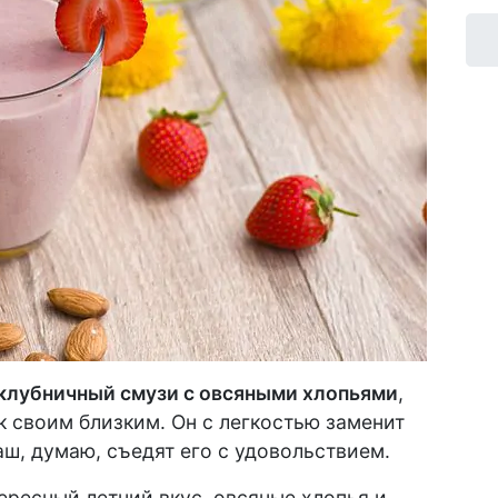
клубничный смузи с овсяными хлопьями
,
 своим близким. Он с легкостью заменит
ш, думаю, съедят его с удовольствием.
ересный летний вкус, овсяные хлопья и