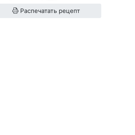
Распечатать рецепт
банан
1 шт.
клубника
150 г
йогурт натуральный
250 г
овсяные хлопья
50 г
миндаль
30 г