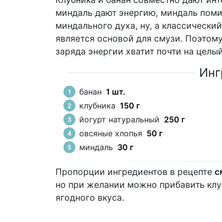
миндаль дают энергию, миндаль поми
миндального духа, ну, а классический
является основой для смузи. Поэтому
заряда энергии хватит почти на целый
Инг
банан
1 шт.
клубника
150 г
йогурт натуральный
250 г
овсяные хлопья
50 г
миндаль
30 г
Пропорции ингредиентов в рецепте
с
но при желании можно прибавить клу
ягодного вкуса.