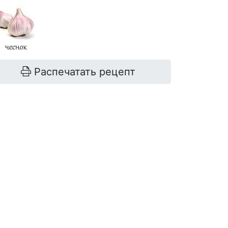
Распечатать рецепт
натуральный йогурт
350-400 г
огурцы
160 г
орехи грецкие
20 г
чеснок
1 долька
укроп
2 веточки
кинза
2 веточки
соль
по вкусу