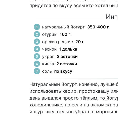
придётся по вкусу всем кто хотел бы 
Инг
натуральный йогурт
350-400 г
огурцы
160 г
орехи грецкие
20 г
чеснок
1 долька
укроп
2 веточки
кинза
2 веточки
соль
по вкусу
Натуральный йогурт, конечно, лучше 
использовать кефир, простоквашу ил
день выдался просто тёплым, то йог
холодильнике, но если на окном жара
йогурт желательно убрать в морозиль