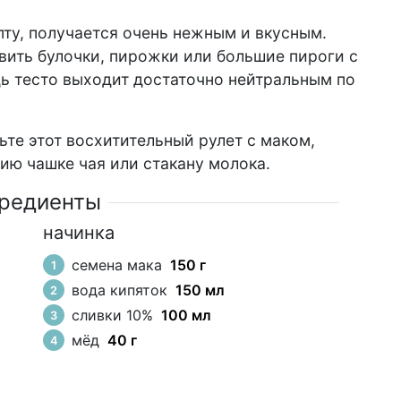
пту, получается очень нежным и вкусным.
вить булочки, пирожки или большие пироги с
дь тесто выходит достаточно нейтральным по
ьте этот восхитительный рулет с маком,
ию чашке чая или стакану молока.
редиенты
начинка
н
семена мака
150 г
вода кипяток
150 мл
сливки 10%
100 мл
мёд
40 г