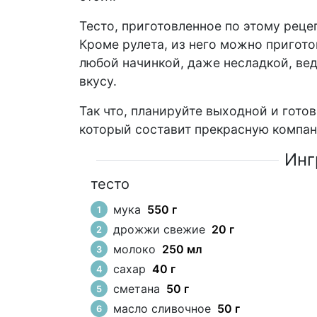
Тесто, приготовленное по этому реце
Кроме рулета, из него можно пригото
любой начинкой, даже несладкой, ве
вкусу.
Так что, планируйте выходной и готов
который составит прекрасную компан
Инг
тесто
мука
550 г
дрожжи свежие
20 г
молоко
250 мл
сахар
40 г
сметана
50 г
масло сливочное
50 г