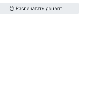
Распечатать рецепт
рис
240 г
лук
150 г
морковь
150 г
вода
450 г
соль
2/3 ч. ложки
масло растительное
для жарки