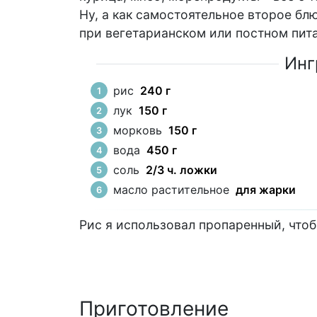
Ну, а как самостоятельное второе бл
при вегетарианском или постном пит
Инг
рис
240 г
лук
150 г
морковь
150 г
вода
450 г
соль
2/3 ч. ложки
масло растительное
для жарки
Рис я использовал пропаренный, чтоб
Приготовление