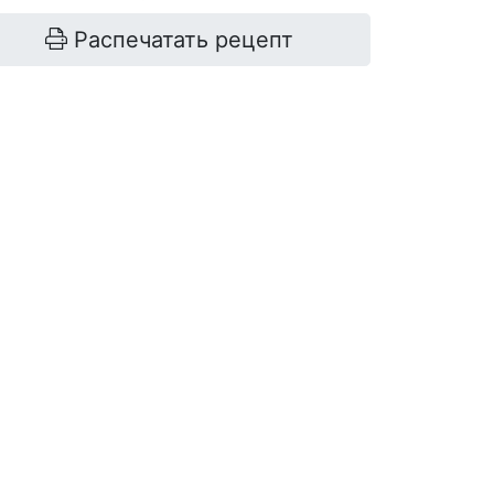
Распечатать рецепт
картофель
700 г
сыр брынза
200 г
сливки 10-20%
180 г
лук зелёный
20 г
соль
по вкусу