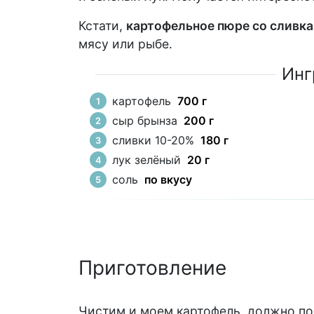
Кстати,
картофельное пюре со сливка
мясу или рыбе.
Инг
картофель
700 г
сыр брынза
200 г
сливки 10-20%
180 г
лук зелёный
20 г
соль
по вкусу
Приготовление
Чистим и моем картофель, должно пол