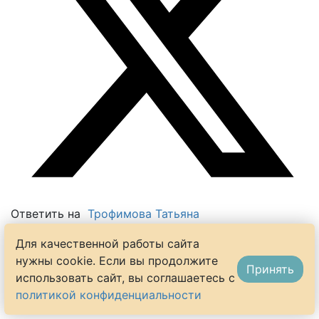
Ответить на
Трофимова Татьяна
Кстати даже крышкой не накрываю. Просто огонь
Для качественной работы сайта
маленький и чтоб сквозняков не было.
нужны cookie. Если вы продолжите
Принять
использовать сайт, вы соглашаетесь с
-1
политикой конфиденциальности