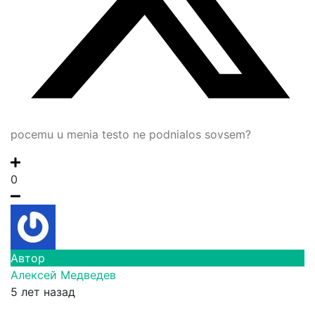
pocemu u menia testo ne podnialos sovsem?
0
Автор
Алексей Медведев
5 лет назад