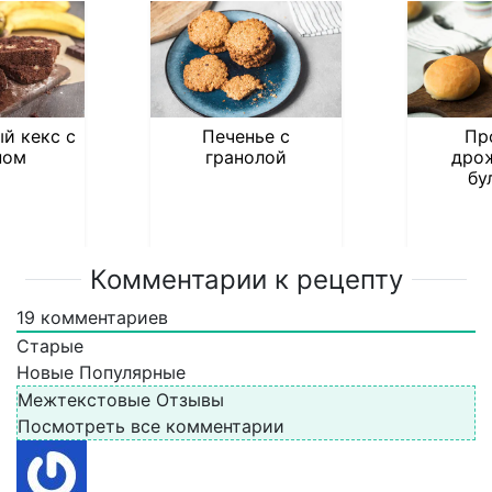
й кекс с
Печенье с
Пр
ном
гранолой
дро
бу
Комментарии к рецепту
19
комментариев
Старые
Новые
Популярные
Межтекстовые Отзывы
Посмотреть все комментарии