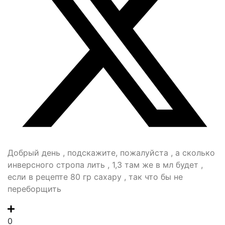
Добрый день , подскажите, пожалуйста , а сколько
инверсного стропа лить , 1,3 там же в мл будет ,
если в рецепте 80 гр сахару , так что бы не
переборщить
0