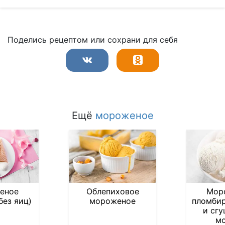
Поделись рецептом или сохрани для себя
Ещё
мороженое
еное
Облепиховое
Мор
без яиц)
мороженое
пломбир
и сг
м