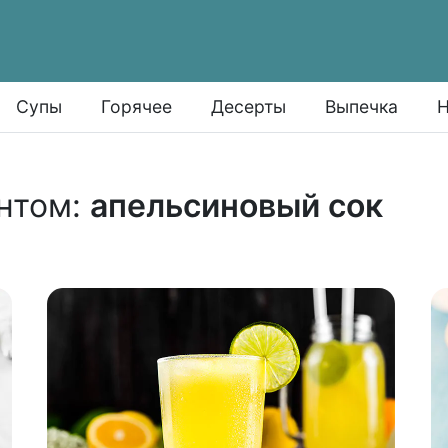
Супы
Горячее
Десерты
Выпечка
Н
нтом:
апельсиновый сок