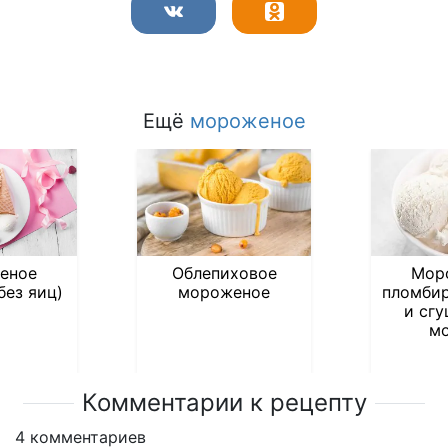
Ещё
мороженое
еное
Облепиховое
Мор
без яиц)
мороженое
пломбир
и сг
м
Комментарии к рецепту
4
комментариев