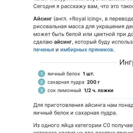
Сегодня я расскажу вам, что это тако
Айсинг
(англ. «Royal icing», в перево
рисовальная масса для украшения де
может быть белой или цветной при д
сделаю
айсинг
, который буду использ
печенья
и
имбирных пряников
.
Инг
яичный белок
1 шт.
сахарная пудра
200 г
сок лимонный
1/2 ч. ложки
Для приготовления айсинга нам пона
яичный белок и сахарная пудра.
Из одного яйца категории С0 получае
которого хватит на два десятка пряни