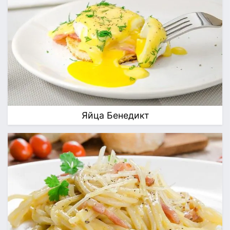
Яйца Бенедикт