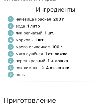
Ингредиенты
чечевица красная
200 г
вода
1 литр
лук репчатый
1 шт.
морковь
1 шт.
масло сливочное
100 г
мята сушёная
1 ст. ложка
перец красный
1 ч. ложка
сок лимонный
4 ст. ложки
соль
Приготовление