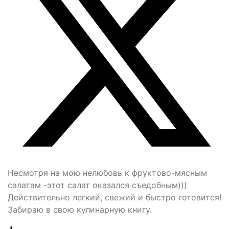
Несмотря на мою нелюбовь к фруктово-мясным
салатам -этот салат оказался съедобным)))
Действительно легкий, свежий и быстро готовится!
Забираю в свою кулинарную книгу.