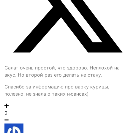
Салат очень простой, что здорово. Неплохой на
вкус. Но второй раз его делать не стану.
Спасибо за информацию про варку курицы,
полезно, не знала о таких нюансах)
0