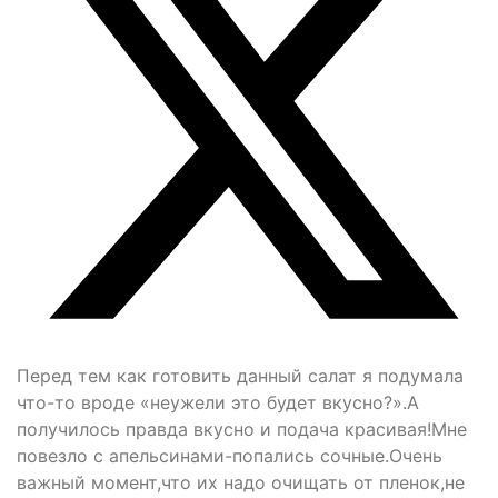
Перед тем как готовить данный салат я подумала
что-то вроде «неужели это будет вкусно?».А
получилось правда вкусно и подача красивая!Мне
повезло с апельсинами-попались сочные.Очень
важный момент,что их надо очищать от пленок,не