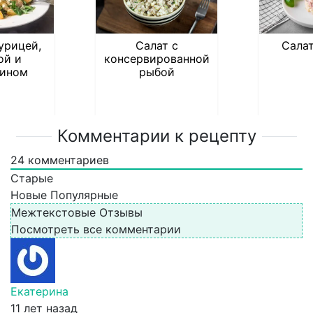
урицей,
Салат с
Сала
ой и
консервированной
ином
рыбой
Комментарии к рецепту
24
комментариев
Старые
Новые
Популярные
Межтекстовые Отзывы
Посмотреть все комментарии
Екатерина
11 лет назад