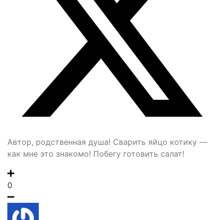
Автор, родственная душа! Сварить яйцо котику —
как мне это знакомо! Побегу готовить салат!
0