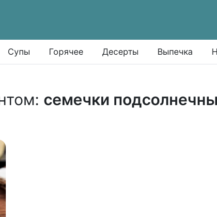
Супы
Горячее
Десерты
Выпечка
Н
нтом:
семечки подсолнечн