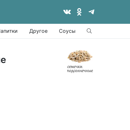
Найти
апитки
Другое
Соусы
ые