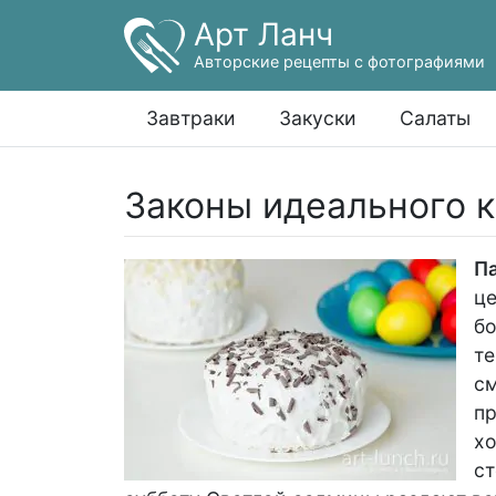
Арт Ланч
Авторские рецепты с фотографиями
Завтраки
Закуски
Салаты
Законы идеального 
П
ц
бо
те
см
пр
хо
ст