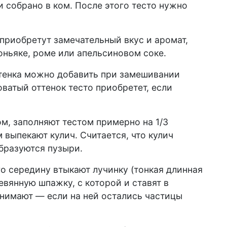
 и собрано в ком. После этого тесто нужно
 приобретут замечательный вкус и аромат,
оньяке, роме или апельсиновом соке.
ттенка можно добавить при замешивании
ватый оттенок тесто приобретет, если
м, заполняют тестом примерно на 1/3
м выпекают кулич. Считается, что кулич
образуются пузыри.
го середину втыкают лучинку (тонкая длинная
евянную шпажку, с которой и ставят в
ынимают — если на ней остались частицы