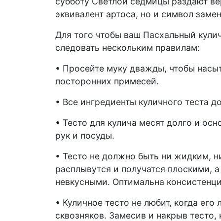
субботу Светлой седмицы раздают в
эквивалент артоса, но и символ заме
Для того чтобы ваш Пасхальный кули
следовать нескольким правилам:
• Просейте муку дважды, чтобы насыт
посторонних примесей.
• Все ингредиенты куличного теста 
• Тесто для кулича месят долго и осн
рук и посуды.
• Тесто не должно быть ни жидким, н
расплывутся и получатся плоскими, 
невкусными. Оптимальна консистенци
• Куличное тесто не любит, когда его
сквозняков. Замесив и накрыв тесто,