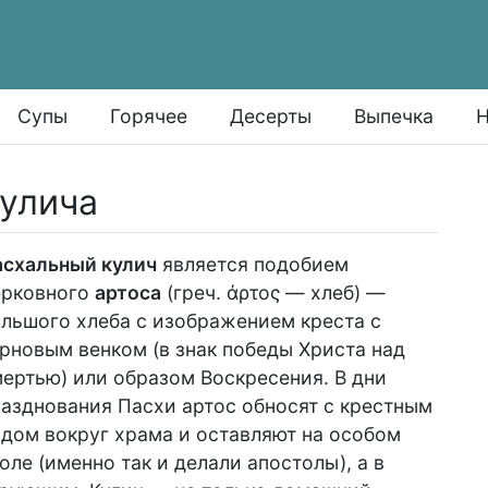
Супы
Горячее
Десерты
Выпечка
Н
кулича
асхальный кулич
является подобием
ерковного
артоса
(греч. άρτος — хлеб) —
льшого хлеба с изображением креста с
рновым венком (в знак победы Христа над
ертью) или образом Воскресения. В дни
азднования Пасхи артос обносят с крестным
дом вокруг храма и оставляют на особом
оле (именно так и делали апостолы), а в