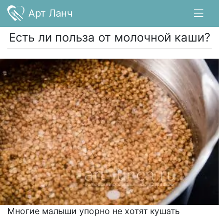
Арт Ланч
Есть ли польза от молочной каши?
Многие малыши упорно не хотят кушать